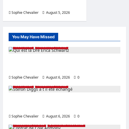
l’accord en Australie
Sophie Chevalier
August 5, 2026
0
You May Have Missed
Nouvelles
Actualités virales
Qui est la Dre Erica Schwartz Valeur nette et
âge expliqués aujourd’hui
Sophie Chevalier
August 6, 2026
0
Nouvelles
Actualités virales
Stefon Diggs a t il été échangé Mise à jour
de la valeur nette du contrat
Sophie Chevalier
August 6, 2026
0
Actualités virales
Dernières nouvelles