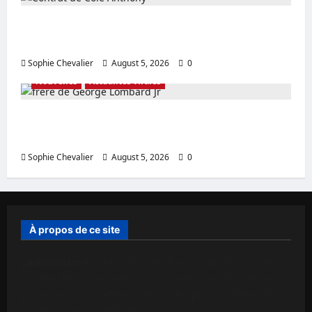
Contrat de Cole Anthony Dernières
actualités sur l’accord en Australie
Sophie Chevalier
August 5, 2026
0
Nouvelles
Actualités virales
frère de George Lombard Jr Détails sur l’âge
de la famille révélés
Sophie Chevalier
August 5, 2026
0
À propos de ce site
Jardinsenart.fr
est un site web français dédié à la santé,
au bien-être et au mode de vie, proposant des conseils
pratiques et des informations utiles pour améliorer la
qualité de vie quotidienne.