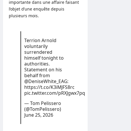
importante dans une affaire faisant
l’objet d’une enquête depuis
plusieurs mois.
Terrion Arnold
voluntarily
surrendered
himself tonight to
authorities.
Statement on his
behalf from
@DeniseWhite_EAG
:
https://t.co/K3iMJFS8rc
pic.twitter.com/pRXJgwx7pq
— Tom Pelissero
(@TomPelissero)
June 25, 2026