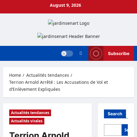
Skip
August 9, 2026
to
content
Subscribe
Home
Actualités tendances
Terrion Arnold Arrêté : Les Accusations de Vol et
d’Enlèvement Expliquées
Actualités tendances
Search
Actualités virales
Searc
Terrion Arnold