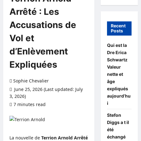
Arrêté : Les
Accusations de
Recent
Posts
Vol et
Qui est la
d’Enlèvement
Dre Erica
Schwartz
Expliquées
Valeur
nette et
Sophie Chevalier
âge
expliqués
June 25, 2026 (Last updated: July
aujourd’hu
3, 2026)
i
7 minutes read
0 comments
Stefon
Diggs a t il
été
échangé
La nouvelle de
Terrion Arnold Arrêté