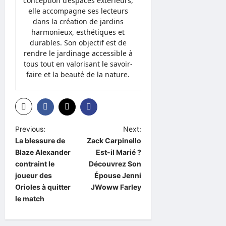
conception d’espaces extérieurs,
elle accompagne ses lecteurs
dans la création de jardins
harmonieux, esthétiques et
durables. Son objectif est de
rendre le jardinage accessible à
tous tout en valorisant le savoir-
faire et la beauté de la nature.
P
Previous:
Next:
La blessure de
Zack Carpinello
o
Blaze Alexander
Est-il Marié ?
s
contraint le
Découvrez Son
t
joueur des
Épouse Jenni
Orioles à quitter
JWoww Farley
n
le match
a
v