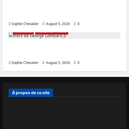
Contrat de Cole Anthony Dernières
actualités sur l’accord en Australie
Sophie Chevalier
August 5, 2026
0
Nouvelles
Actualités virales
frère de George Lombard Jr Détails sur l’âge
de la famille révélés
Sophie Chevalier
August 5, 2026
0
À propos de ce site
Jardinsenart.fr
est un site web français dédié à la santé,
au bien-être et au mode de vie, proposant des conseils
pratiques et des informations utiles pour améliorer la
qualité de vie quotidienne.