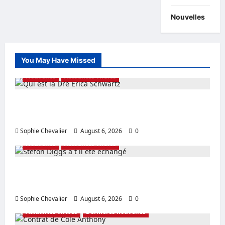
Nouvelles
You May Have Missed
Nouvelles
Actualités virales
Qui est la Dre Erica Schwartz Valeur nette et
âge expliqués aujourd’hui
Sophie Chevalier
August 6, 2026
0
Nouvelles
Actualités virales
Stefon Diggs a t il été échangé Mise à jour
de la valeur nette du contrat
Sophie Chevalier
August 6, 2026
0
Actualités virales
Dernières nouvelles