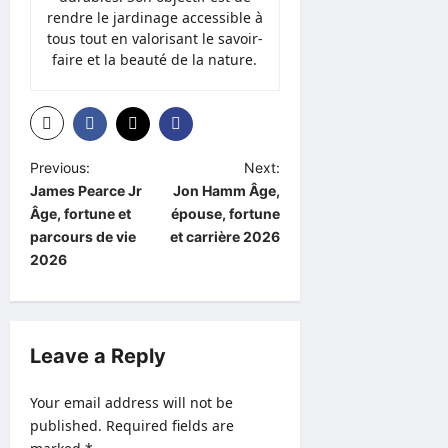
rendre le jardinage accessible à
tous tout en valorisant le savoir-
faire et la beauté de la nature.
P
Previous:
Next:
James Pearce Jr
Jon Hamm Âge,
o
Âge, fortune et
épouse, fortune
s
parcours de vie
et carrière 2026
t
2026
n
a
v
Leave a Reply
i
Your email address will not be
g
published.
Required fields are