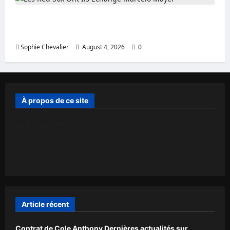
Les Red Sox ont ils échangé Marcelo Mayer
? Âge et valeur nette
Sophie Chevalier
August 4, 2026
0
À propos de ce site
Jardinsenart.fr
est un site web français dédié à la santé,
au bien-être et au mode de vie, proposant des conseils
pratiques et des informations utiles pour améliorer la
qualité de vie quotidienne.
Article récent
Contrat de Cole Anthony Dernières actualités sur