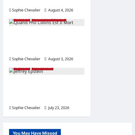
and Kids
Sophie Chevalier
August 4, 2026
0
la mort
Actualités virales
Quand Phil Collins est il
mort ? Point sur la santé et
la famille
Sophie Chevalier
August 3, 2026
0
la mort
Nouvelles
Comment Jeffrey Epstein
est il mort ? Retrouvé mort,
détails sur son âge
Sophie Chevalier
July 23, 2026
0
You May Have Missed