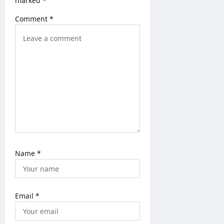
a
marked
*
t
Comment
*
i
o
n
Name
*
Email
*