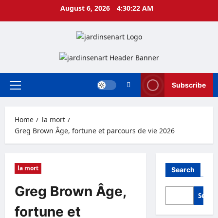
Skip
August 6, 2026
4:30:22 AM
to
content
Subscribe
Primary
Menu
Home
la mort
Greg Brown Âge, fortune et parcours de vie 2026
la mort
Search
Greg Brown Âge,
Searc
fortune et