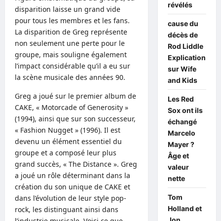
révélés
disparition laisse un grand vide
pour tous les membres et les fans.
cause du
La disparition de Greg représente
décès de
non seulement une perte pour le
Rod Liddle
groupe, mais souligne également
Explication
l’impact considérable qu’il a eu sur
sur Wife
la scène musicale des années 90.
and Kids
Greg a joué sur le premier album de
Les Red
CAKE, « Motorcade of Generosity »
Sox ont ils
(1994), ainsi que sur son successeur,
échangé
« Fashion Nugget » (1996). Il est
Marcelo
devenu un élément essentiel du
Mayer ?
groupe et a composé leur plus
Âge et
grand succès, « The Distance ». Greg
valeur
a joué un rôle déterminant dans la
nette
création du son unique de CAKE et
Tom
dans l’évolution de leur style pop-
Holland et
rock, les distinguant ainsi dans
Jon
l’industrie musicale. Voici ce que