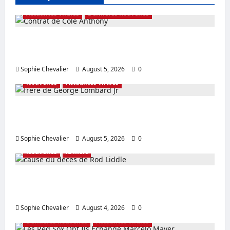
Actualités virales
Dernières nouvelles
Contrat de Cole Anthony Dernières
actualités sur l’accord en Australie
Sophie Chevalier
August 5, 2026
0
Nouvelles
Actualités virales
frère de George Lombard Jr Détails sur l’âge
de la famille révélés
Sophie Chevalier
August 5, 2026
0
Nouvelles
la mort
cause du décès de Rod Liddle Explication
sur Wife and Kids
Sophie Chevalier
August 4, 2026
0
Dernières nouvelles
Actualités virales