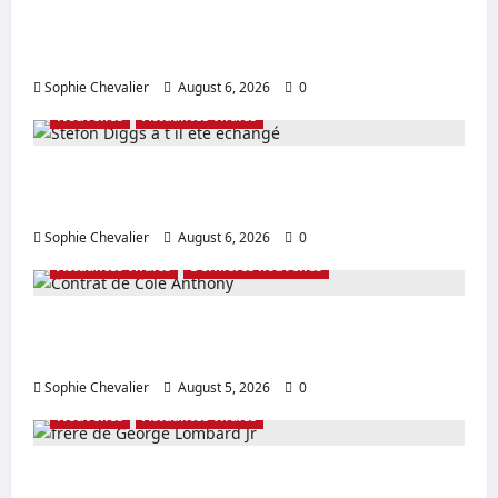
Qui est la Dre Erica Schwartz Valeur nette et
âge expliqués aujourd’hui
Sophie Chevalier
August 6, 2026
0
Nouvelles
Actualités virales
Stefon Diggs a t il été échangé Mise à jour
de la valeur nette du contrat
Sophie Chevalier
August 6, 2026
0
Actualités virales
Dernières nouvelles
Contrat de Cole Anthony Dernières
actualités sur l’accord en Australie
Sophie Chevalier
August 5, 2026
0
Nouvelles
Actualités virales
frère de George Lombard Jr Détails sur l’âge