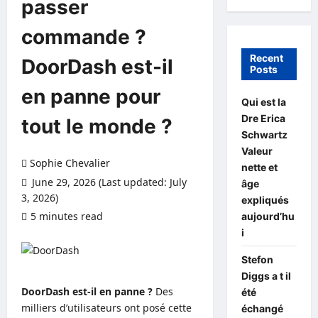
passer
commande ?
Recent
DoorDash est-il
Posts
en panne pour
Qui est la
Dre Erica
tout le monde ?
Schwartz
Valeur
Sophie Chevalier
nette et
June 29, 2026 (Last updated: July
âge
3, 2026)
expliqués
5 minutes read
0 comments
aujourd’hu
i
Stefon
Diggs a t il
DoorDash est-il en panne ?
Des
été
milliers d’utilisateurs ont posé cette
échangé