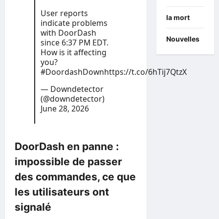
User reports
la mort
indicate problems
with DoorDash
Nouvelles
since 6:37 PM EDT.
How is it affecting
you?
#DoordashDown
https://t.co/6hTij7QtzX
— Downdetector
(@downdetector)
June 28, 2026
DoorDash en panne :
impossible de passer
des commandes, ce que
les utilisateurs ont
signalé