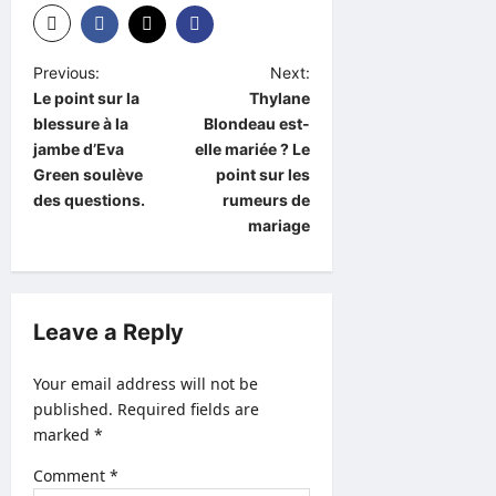
P
Previous:
Next:
Le point sur la
Thylane
o
blessure à la
Blondeau est-
s
jambe d’Eva
elle mariée ? Le
t
Green soulève
point sur les
des questions.
rumeurs de
n
mariage
a
v
i
Leave a Reply
g
a
Your email address will not be
published.
Required fields are
t
marked
*
i
Comment
*
o