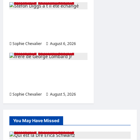
Nouvelles
Actualités virales
Stefon Diggs a t il été
échangé Mise à jour de la
valeur nette du contrat
Sophie Chevalier
August 6, 2026
0
Nouvelles
Actualités virales
frère de George Lombard Jr
Détails sur l’âge de la famille
révélés
Sophie Chevalier
August 5, 2026
0
You May Have Missed
Nouvelles
Actualités virales