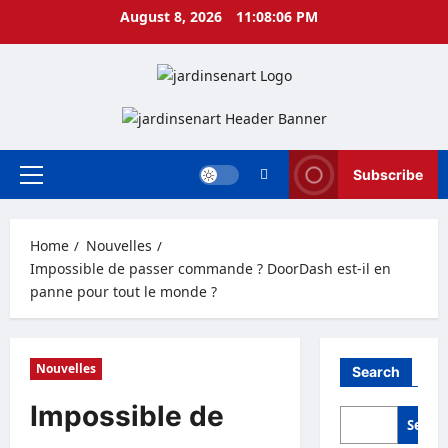
Skip
August 8, 2026
11:08:07 PM
to
content
Subscribe
Primary
Menu
Home
Nouvelles
Impossible de passer commande ? DoorDash est-il en
panne pour tout le monde ?
Nouvelles
Search
Impossible de
Searc