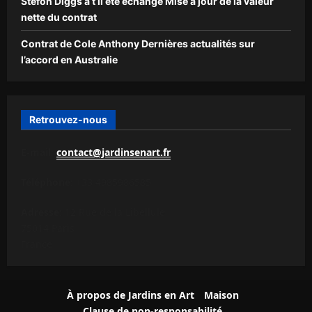
Stefon Diggs a t il été échangé Mise à jour de la valeur
nette du contrat
Contrat de Cole Anthony Dernières actualités sur
l’accord en Australie
Retrouvez-nous
E-mail:
contact@jardinsenart.fr
Téléphone:
+33 4985986585
Adresse:
12 Rue de la Libellule
75014 Paris
France
À propos de Jardins en Art
Maison
Clause de non-responsabilité