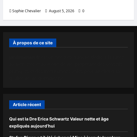
de la famille révélés
Sophie Chevalier
August 5, 2026
0
À propos de ce site
Jardinsenart.fr
est un site web français dédié à la santé,
au bien-être et au mode de vie, proposant des conseils
pratiques et des informations utiles pour améliorer la
qualité de vie quotidienne.
Article récent
Qui est la Dre Erica Schwartz Valeur nette et âge
expliqués aujourd’hui