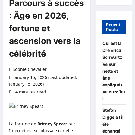
Parcours à succès
: Âge en 2026,
Recent
fortune et
Posts
ascension vers la
Qui est la
Dre Erica
célébrité
Schwartz
Valeur
Sophie Chevalier
nette et
January 15, 2026 (Last updated:
âge
January 15, 2026)
expliqués
14 minutes read
0 comments
aujourd’hu
i
Stefon
Diggs a t il
La fortune de
Britney Spears
sur
été
Internet est si colossale car elle
échangé