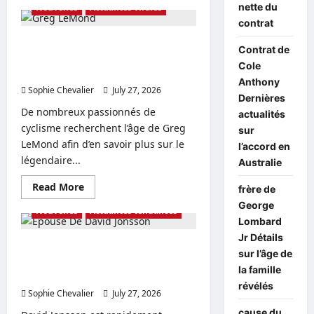
about
nette du
Nouvelles
Actualités virales
La
epouse
contrat
de
Arman
L’âge de Greg LeMond braque les
Contrat de
Tsarukyan
projecteurs sur son épouse et sa
dévoilée,
Cole
ainsi
fortune.
que
Anthony
Sophie Chevalier
sa
July 27, 2026
0
Dernières
fortune
et
De nombreux passionnés de
actualités
son
cyclisme recherchent l’âge de Greg
âge
sur
LeMond afin d’en savoir plus sur le
l’accord en
légendaire...
Australie
Read
Read More
frère de
more
George
about
Nouvelles
Actualités tendances
L’âge
Lombard
de
Greg
Jr Détails
LeMond
Epouse De David Jonsson Détails
sur l’âge de
braque
sur la famille et les enfants que les
les
la famille
projecteurs
fans veulent connaître
sur
révélés
Sophie Chevalier
son
July 27, 2026
0
épouse
cause du
et