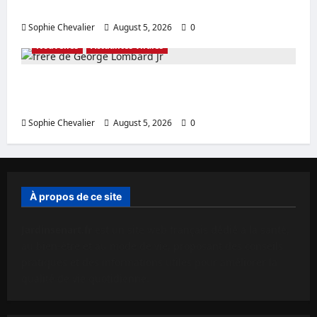
actualités sur l’accord en Australie
Sophie Chevalier
August 5, 2026
0
Nouvelles
Actualités virales
frère de George Lombard Jr Détails sur l’âge
de la famille révélés
Sophie Chevalier
August 5, 2026
0
À propos de ce site
Jardinsenart.fr
est un site web français dédié à la santé,
au bien-être et au mode de vie, proposant des conseils
pratiques et des informations utiles pour améliorer la
qualité de vie quotidienne.