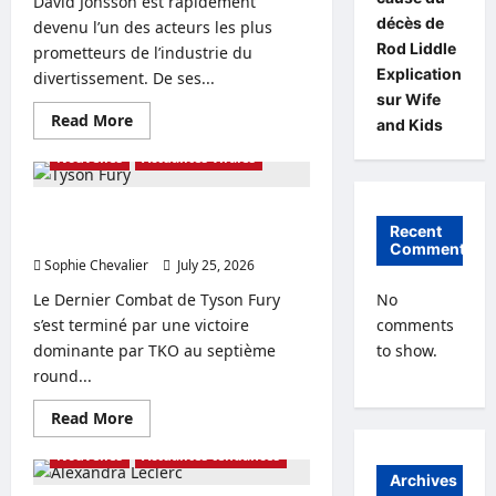
David Jonsson est rapidement
sa
décès de
devenu l’un des acteurs les plus
fortune.
Rod Liddle
prometteurs de l’industrie du
Explication
divertissement. De ses...
sur Wife
Read
Read More
and Kids
more
about
Nouvelles
Actualités virales
Epouse
De
David
Jonsson
Dernier combat, fortune et âge de
Détails
Recent
Tyson Fury : le point sur la situation
sur
Comments
la
Sophie Chevalier
July 25, 2026
0
famille
et
Le Dernier Combat de Tyson Fury
No
les
enfants
s’est terminé par une victoire
comments
que
dominante par TKO au septième
to show.
les
fans
round...
veulent
connaître
Read
Read More
more
about
Nouvelles
Actualités tendances
Dernier
combat,
Archives
fortune