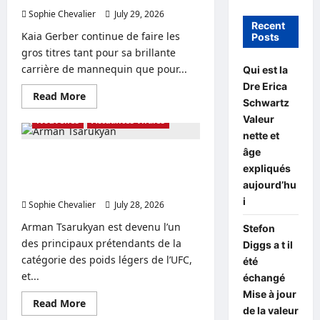
Sophie Chevalier
July 29, 2026
0
Recent
Kaia Gerber continue de faire les
Posts
gros titres tant pour sa brillante
carrière de mannequin que pour...
Qui est la
Dre Erica
Read
Read More
Schwartz
more
about
Valeur
Nouvelles
Actualités virales
Le
point
nette et
sur
âge
le
La epouse de Arman Tsarukyan
petit
expliqués
dévoilée, ainsi que sa fortune et son
ami,
aujourd’hu
Instagram
âge
et
i
Sophie Chevalier
l’âge
July 28, 2026
0
de
Kaia
Arman Tsarukyan est devenu l’un
Stefon
Gerber
des principaux prétendants de la
Diggs a t il
catégorie des poids légers de l’UFC,
été
et...
échangé
Mise à jour
Read
Read More
de la valeur
more