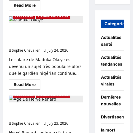
Read
Read More
more
about
Nouvelles
Actualités virales
Lewis
Hamilton
Categories
:
dernières
Salaire de Maduka Okoye, petite
actualités
amie, âge et mise à jour de sa
Actualités
sur
son
carrière
santé
âge,
Sophie Chevalier
son
July 24, 2026
0
Instagram
Actualités
et
Le salaire de Maduka Okoye est
sa
tendances
devenu un sujet très populaire alors
fortune
que le gardien nigérian continue...
Actualités
Read
virales
Read More
more
about
Nouvelles
Actualités virales
Salaire
Dernières
de
nouvelles
Maduka
Okoye,
Age De Hervé Renard, épouse,
petite
fortune et temps forts de sa carrière
Divertissement
amie,
âge
Sophie Chevalier
July 23, 2026
0
et
mise
la mort
Hervé Renard continue d’attirer