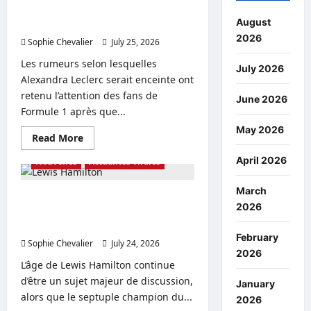
et
Alexandra Leclerc : le point sur sa
âge
August
grossesse, son mari et sa fortune
de
Tyson
2026
Sophie Chevalier
July 25, 2026
0
Fury
:
Les rumeurs selon lesquelles
le
July 2026
point
Alexandra Leclerc serait enceinte ont
sur
retenu l’attention des fans de
la
June 2026
situation
Formule 1 après que...
May 2026
Read
Read More
more
about
April 2026
Nouvelles
Actualités virales
Alexandra
Leclerc
:
March
le
Lewis Hamilton : dernières
point
2026
actualités sur son âge, son
sur
sa
Instagram et sa fortune
grossesse,
February
Sophie Chevalier
son
July 24, 2026
0
2026
mari
et
L’âge de Lewis Hamilton continue
sa
d’être un sujet majeur de discussion,
fortune
January
alors que le septuple champion du...
2026