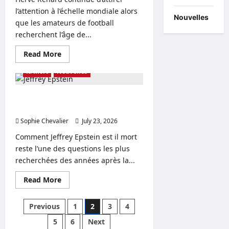
à
jour
l’attention à l’échelle mondiale alors
de
Nouvelles
que les amateurs de football
sa
carrière
recherchent l’âge de...
Read
Read More
more
about
la mort
Nouvelles
Age
De
Hervé
Renard,
Comment Jeffrey Epstein est il mort
épouse,
? Retrouvé mort, détails sur son âge
fortune
et
Sophie Chevalier
July 23, 2026
0
temps
forts
Comment Jeffrey Epstein est il mort
de
sa
reste l’une des questions les plus
carrière
recherchées des années après la...
Read
Read More
more
about
Comment
Posts
Previous
1
2
3
4
Jeffrey
Epstein
pagination
5
6
Next
est