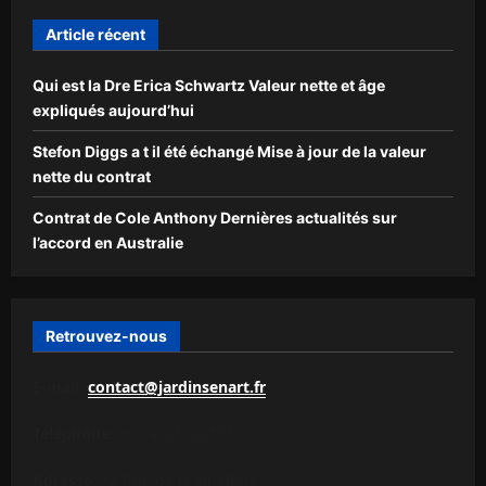
Article récent
Qui est la Dre Erica Schwartz Valeur nette et âge
expliqués aujourd’hui
Stefon Diggs a t il été échangé Mise à jour de la valeur
nette du contrat
Contrat de Cole Anthony Dernières actualités sur
l’accord en Australie
Retrouvez-nous
E-mail:
contact@jardinsenart.fr
Téléphone:
+33 4985986585
Adresse:
12 Rue de la Libellule